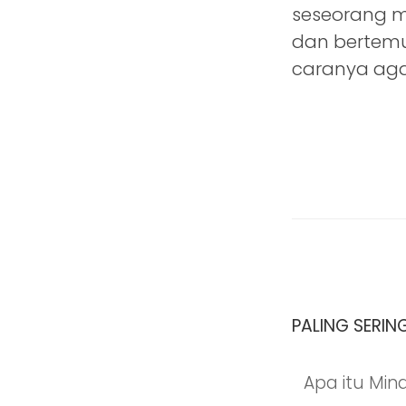
seseorang me
dan bertemu
caranya aga
PALING SERIN
Apa itu Min