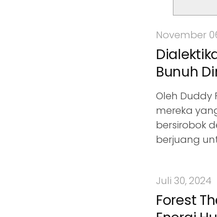
t
November 06
Dialekti
Bunuh Dir
Oleh Duddy 
mereka yang 
bersirobok 
berjuang unt
Juli 30, 2024
Forest Th