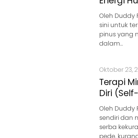
Energi H
Oleh Duddy F
sini untuk 
pinus yang 
dalam...
Oktober 23, 
Terapi M
Diri (Sel
Oleh Duddy 
sendiri dan m
serba kekur
pede, kurang 