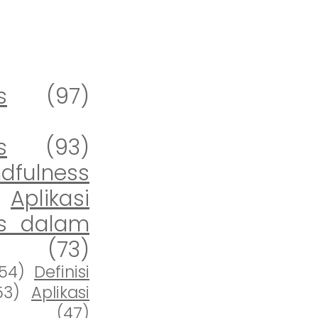
s
(97)
s
(93)
ndfulness
Aplikasi
ss dalam
(73)
54)
Definisi
53)
Aplikasi
(47)