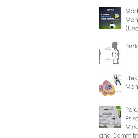
Modu
Men
(Und
Berl
Efek
Men
Pela
Psik
Mind
and Commitm