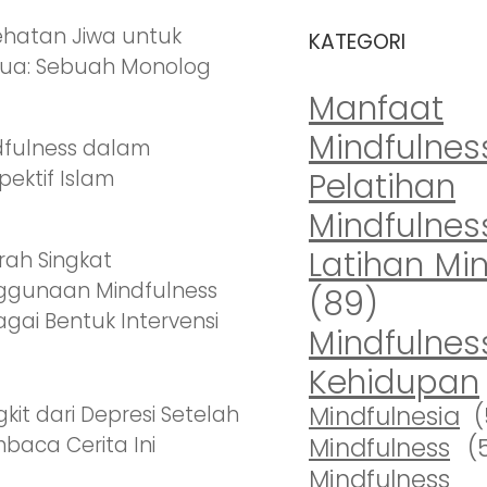
ehatan Jiwa untuk
KATEGORI
ua: Sebuah Monolog
Manfaat
Mindfulnes
dfulness dalam
Pelatihan
pektif Islam
Mindfulnes
Latihan Mi
rah Singkat
ggunaan Mindfulness
(89)
gai Bentuk Intervensi
Mindfulne
Kehidupan
Mindfulnesia
(
kit dari Depresi Setelah
aca Cerita Ini
Mindfulness
(
Mindfulness