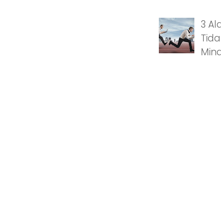
3 Al
Tida
Mind