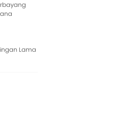
terbayang
mana
tingan Lama