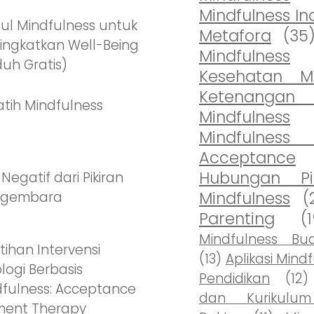
Mindfulness In
l Mindfulness untuk
Metafora
(35
ingkatkan Well-Being
Mindfulness
uh Gratis)
Kesehatan M
Ketenan
atih Mindfulness
Mindfulness
Mindfuln
Acceptance
Hubungan Pi
 Negatif dari Pikiran
Mindfulness
(
gembara
Parenting
(
Mindfulness Bu
tihan Intervensi
(13)
Aplikasi Mind
ologi Berbasis
Pendidikan
(12)
fulness: Acceptance
dan Kurikulum
ent Therapy