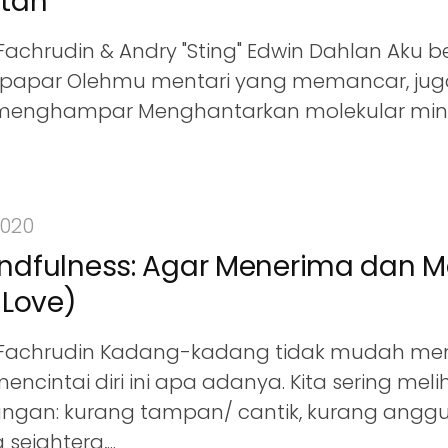
utan
achrudin & Andry "Sting" Edwin Dahlan Aku b
terpapar Olehmu mentari yang memancar, jug
menghampar Menghantarkan molekular minya
2020
indfulness: Agar Menerima dan M
f-Love)
Fachrudin Kadang-kadang tidak mudah mene
encintai diri ini apa adanya. Kita sering meliha
angan: kurang tampan/ cantik, kurang anggu
sejahtera,...