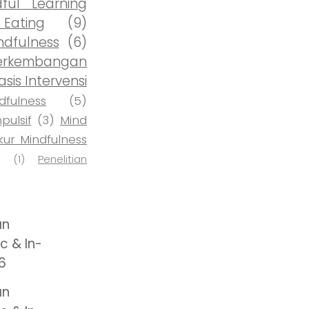
dful Learning
Eating
(9)
ndfulness
(6)
kembangan
sis Intervensi
fulness
(5)
ulsif
(3)
Mind
ur Mindfulness
(1)
Penelitian
an
c & In-
6
an