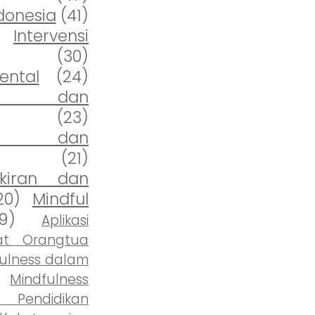
donesia
(41)
)
Intervensi
(30)
ental
(24)
gan dan
(23)
ess dan
(21)
kiran dan
20)
Mindful
19)
Aplikasi
at Orangtua
fulness dalam
Mindfulness
 Pendidikan