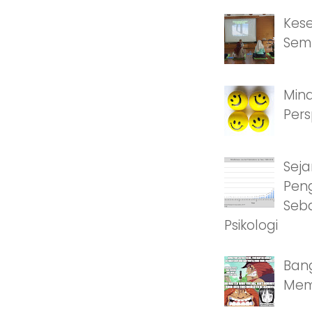
Kes
Sem
Min
Pers
Seja
Pen
Seba
Psikologi
Bang
Memb