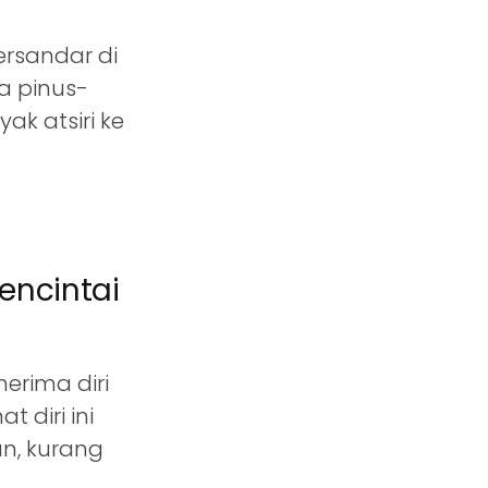
ersandar di
a pinus-
k atsiri ke
encintai
rima diri
t diri ini
n, kurang