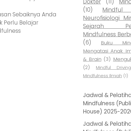
Dokter
(11)
Min
(10)
Mindful 
asan Sebaiknya Anda
Neurofisiologi Mi
k Perlu Belajar
Sejarah Per
fulness
Mindfulness Berba
(6)
Buku Mind
Mengatasi Anak Imp
& Brain
(3)
Menguk
(2)
Mindful Driving
Mindfulness Ilmiah
(1)
Jadwal & Pelatih
Mindfulness (Publi
House) 2025-202
Jadwal & Pelatih