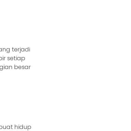
ng terjadi
ir setiap
gian besar
buat hidup