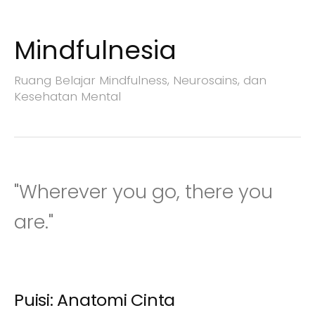
Mindfulnesia
S
k
Ruang Belajar Mindfulness, Neurosains, dan
i
Kesehatan Mental
p
t
o
c
o
"Wherever you go, there you
n
t
are."
e
n
t
Puisi: Anatomi Cinta