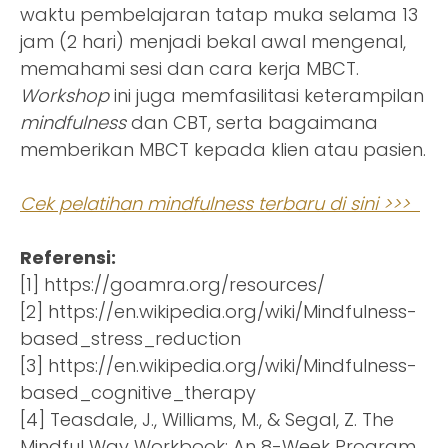
waktu pembelajaran tatap muka selama 13
jam (2 hari) menjadi bekal awal mengenal,
memahami sesi dan cara kerja MBCT.
Workshop
ini juga memfasilitasi keterampilan
mindfulness
dan CBT, serta bagaimana
memberikan MBCT kepada klien atau pasien.
Cek pelatihan mindfulness terbaru di sini >>>
Referensi:
[1] https://goamra.org/resources/
[2] https://en.wikipedia.org/wiki/Mindfulness-
based_stress_reduction
[3] https://en.wikipedia.org/wiki/Mindfulness-
based_cognitive_therapy
[4] Teasdale, J., Williams, M., & Segal, Z. The
Mindful Way Workbook: An 8-Week Program