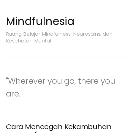
Mindfulnesia
S
k
Ruang Belajar Mindfulness, Neurosains, dan
i
Kesehatan Mental
p
t
o
c
o
"Wherever you go, there you
n
t
are."
e
n
t
Cara Mencegah Kekambuhan